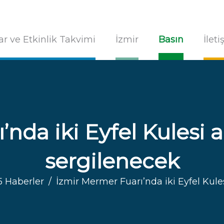
ar ve Etkinlik Takvimi
İzmir
Basın
İlet
nda iki Eyfel Kulesi a
sergilenecek
5 Haberler
İzmir Mermer Fuarı’nda iki Eyfel Kule