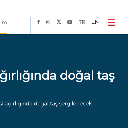
EN
işim
TR
ğırlığında doğal taş
si ağırlığında doğal taş sergilenecek