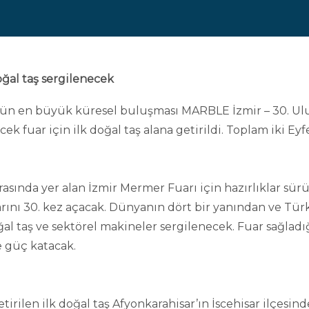
oğal taş sergilenecek
ün en büyük küresel buluşması MARBLE İzmir – 30. Ulusla
ek fuar için ilk doğal taş alana getirildi. Toplam iki Eyf
asında yer alan İzmir Mermer Fuarı için hazırlıklar sürü
larını 30. kez açacak. Dünyanın dört bir yanından ve Türk
l taş ve sektörel makineler sergilenecek. Fuar sağladığ
e güç katacak.
rilen ilk doğal taş Afyonkarahisar’ın İscehisar ilçesind