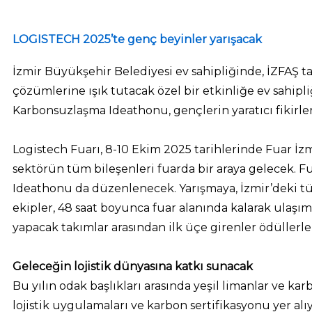
LOGISTECH 2025’te genç beyinler yarışacak
İzmir Büyükşehir Belediyesi ev sahipliğinde, İZFAŞ tar
çözümlerine ışık tutacak özel bir etkinliğe ev sahi
Karbonsuzlaşma Ideathonu, gençlerin yaratıcı fikirl
Logistech Fuarı, 8-10 Ekim 2025 tarihlerinde Fuar İz
sektörün tüm bileşenleri fuarda bir araya gelecek. 
Ideathonu da düzenlenecek. Yarışmaya, İzmir’deki tüm 
ekipler, 48 saat boyunca fuar alanında kalarak ulaşı
yapacak takımlar arasından ilk üçe girenler ödüllerle b
Geleceğin lojistik dünyasına katkı sunacak
Bu yılın odak başlıkları arasında yeşil limanlar ve ka
lojistik uygulamaları ve karbon sertifikasyonu yer alıy