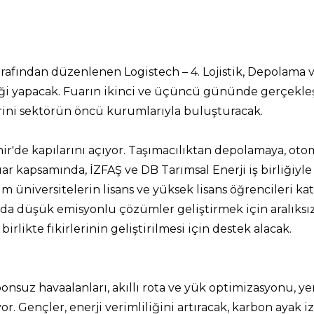
afından düzenlenen Logistech – 4. Lojistik, Depolama ve 
pliği yapacak. Fuarın ikinci ve üçüncü gününde gerçek
erini sektörün öncü kurumlarıyla buluşturacak.
mir'de kapılarını açıyor. Taşımacılıktan depolamaya, ot
Fuar kapsamında, İZFAŞ ve DB Tarımsal Enerji iş birli
üniversitelerin lisans ve yüksek lisans öğrencileri katı
mda düşük emisyonlu çözümler geliştirmek için aralıksı
irlikte fikirlerinin geliştirilmesi için destek alacak.
rbonsuz havaalanları, akıllı rota ve yük optimizasyonu, y
or. Gençler, enerji verimliliğini artıracak, karbon ayak i