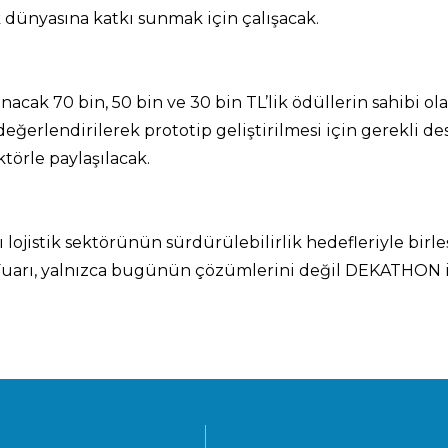
k dünyasına katkı sunmak için çalışacak.
acak 70 bin, 50 bin ve 30 bin TL’lik ödüllerin sahibi ola
ğerlendirilerek prototip geliştirilmesi için gerekli dest
törle paylaşılacak.
 lojistik sektörünün sürdürülebilirlik hedefleriyle birle
h Fuarı, yalnızca bugünün çözümlerini değil DEKATHON 