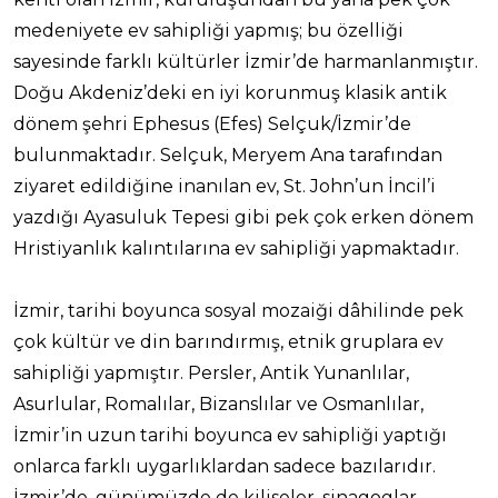
medeniyete ev sahipliği yapmış; bu özelliği
sayesinde farklı kültürler İzmir’de harmanlanmıştır.
Doğu Akdeniz’deki en iyi korunmuş klasik antik
dönem şehri Ephesus (Efes) Selçuk/İzmir’de
bulunmaktadır. Selçuk, Meryem Ana tarafından
ziyaret edildiğine inanılan ev, St. John’un İncil’i
yazdığı Ayasuluk Tepesi gibi pek çok erken dönem
Hristiyanlık kalıntılarına ev sahipliği yapmaktadır.
İzmir, tarihi boyunca sosyal mozaiği dâhilinde pek
çok kültür ve din barındırmış, etnik gruplara ev
sahipliği yapmıştır. Persler, Antik Yunanlılar,
Asurlular, Romalılar, Bizanslılar ve Osmanlılar,
İzmir’in uzun tarihi boyunca ev sahipliği yaptığı
onlarca farklı uygarlıklardan sadece bazılarıdır.
İzmir’de, günümüzde de kiliseler, sinagoglar,