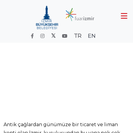
TR
EN
Antik Çağ
Anasayfa
İzmirMenüsüİçerikleri
Antik Çağ
Antik çağlardan günümüze bir ticaret ve liman
kenti olan İzmir, kuruluşundan bu yana pek çok