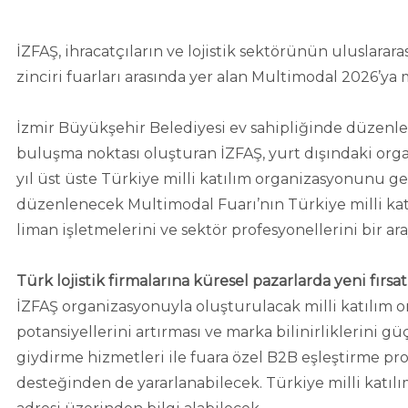
İZFAŞ, ihracatçıların ve lojistik sektörünün uluslarara
zinciri fuarları arasında yer alan Multimodal 2026’ya 
İzmir Büyükşehir Belediyesi ev sahipliğinde düzenlediğ
buluşma noktası oluşturan İZFAŞ, yurt dışındaki organ
yıl üst üste Türkiye milli katılım organizasyonunu g
düzenlenecek Multimodal Fuarı’nın Türkiye milli katıl
liman işletmelerini ve sektör profesyonellerini bir ara
Türk lojistik firmalarına küresel pazarlarda yeni fırsat
İZFAŞ organizasyonuyla oluşturulacak milli katılım orga
potansiyellerini artırması ve marka bilinirliklerini 
giydirme hizmetleri ile fuara özel B2B eşleştirme pr
desteğinden de yararlanabilecek. Türkiye milli katılı