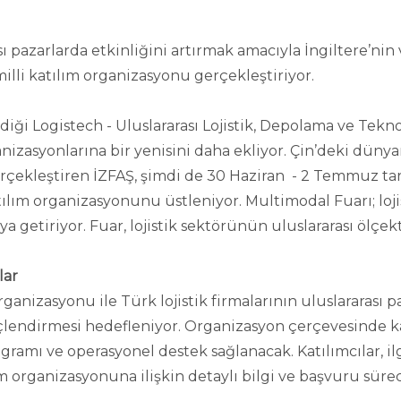
sı pazarlarda etkinliğini artırmak amacıyla İngiltere’nin
milli katılım organizasyonu gerçekleştiriyor.
i Logistech - Uluslararası Lojistik, Depolama ve Teknolo
izasyonlarına bir yenisini daha ekliyor. Çin’deki dünya
erçekleştiren İZFAŞ, şimdi de 30 Haziran - 2 Temmuz ta
ım organizasyonunu üstleniyor. Multimodal Fuarı; lojisti
ya getiriyor. Fuar, lojistik sektörünün uluslararası ölçek
lar
nizasyonu ile Türk lojistik firmalarının uluslararası paza
güçlendirmesi hedefleniyor. Organizasyon çerçevesinde ka
ogramı ve operasyonel destek sağlanacak. Katılımcılar, 
m organizasyonuna ilişkin detaylı bilgi ve başvuru süre