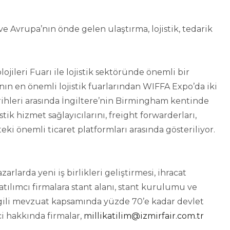
 ve Avrupa’nın önde gelen ulaştırma, lojistik, tedarik
jileri Fuarı ile lojistik sektöründe önemli bir
nın en önemli lojistik fuarlarından WIFFA Expo’da iki
rihleri arasında İngiltere’nin Birmingham kentinde
k hizmet sağlayıcılarını, freight forwarderları,
teki önemli ticaret platformları arasında gösteriliyor.
rlarda yeni iş birlikleri geliştirmesi, ihracat
tılımcı firmalara stant alanı, stant kurulumu ve
ilgili mevzuat kapsamında yüzde 70’e kadar devlet
ci hakkında firmalar,
millikatilim@izmirfair.com.tr