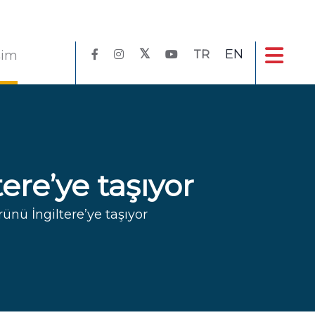
EN
işim
TR
tere’ye taşıyor
rünü İngiltere’ye taşıyor