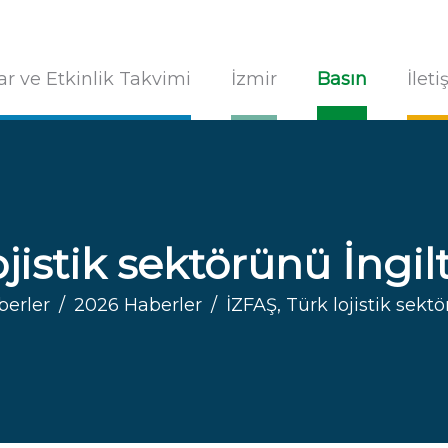
ar ve Etkinlik Takvimi
İzmir
Basın
İlet
jistik sektörünü İngil
berler
2026 Haberler
İZFAŞ, Türk lojistik sektö