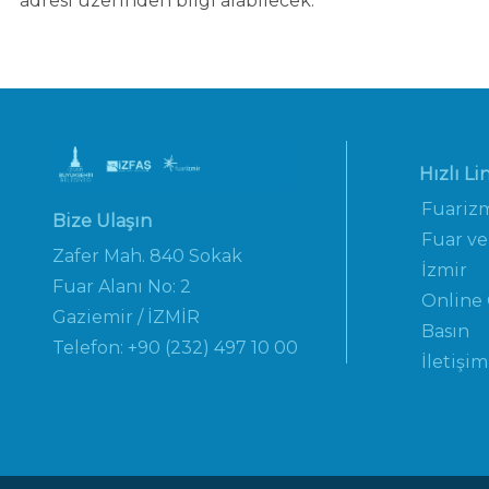
adresi üzerinden bilgi alabilecek.
Hızlı Li
Fuariz
Bize Ulaşın
Fuar ve
Zafer Mah. 840 Sokak
İzmir
Fuar Alanı No: 2
Online
Gaziemir / İZMİR
Basın
Telefon: +90 (232) 497 10 00
İletişim