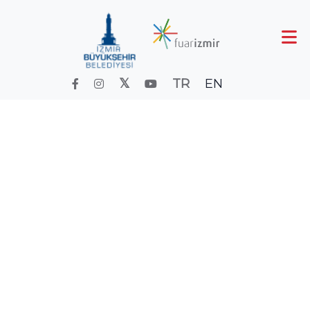
TR
EN
PET İZMİR
Anasayfa
Fuar ve Etkinlik Takvimi
Takvimeski
PET İZMİR