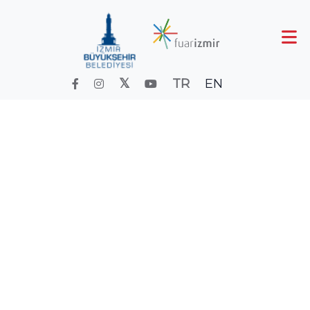
TR
EN
MARENTECH EXPO
Anasayfa
Fuar ve Etkinlik Takvimi
Takvimeski
MARENTECH EXPO