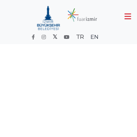
TR
EN
KUYUMCULUK FUARI
Anasayfa
Fuar ve Etkinlik Takvimi
Takvimeski
KUYUMCULUK FUARI