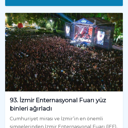
93. İzmir Enternasyonal Fuarı yüz
binleri ağırladı
Cumhuriyet mirası ve İzmir’in en önemli
simgelerinden İzmir Enternasyonal Fuarı (İEF),