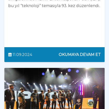
bu yıl “teknoloji” temasıyla 93. kez düzenlendi.
11.09.2024
OKUMAYA DEVAM ET