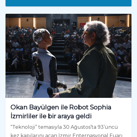
Okan Bayülgen ile Robot Sophia
İzmirliler ile bir araya geldi
“Teknoloji” temasıyla 30 Ağustos’ta 93’üncü
kez kapılarını açan İzmir Enternasyonal Fuarı