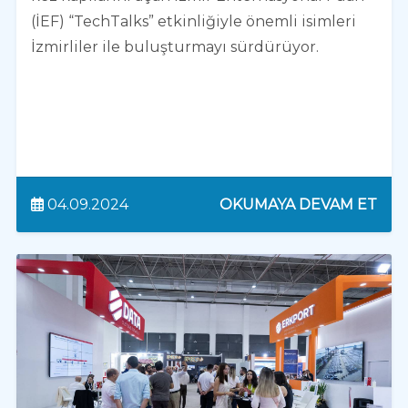
(İEF) “TechTalks” etkinliğiyle önemli isimleri
İzmirliler ile buluşturmayı sürdürüyor.
04.09.2024
OKUMAYA DEVAM ET