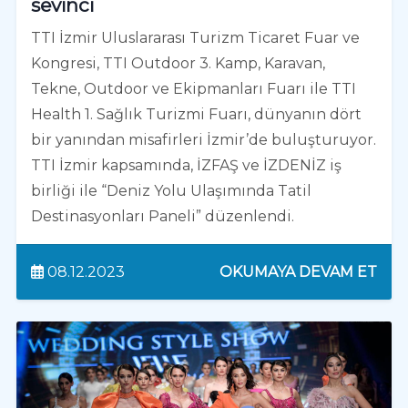
sevinci
TTI İzmir Uluslararası Turizm Ticaret Fuar ve
Kongresi, TTI Outdoor 3. Kamp, Karavan,
Tekne, Outdoor ve Ekipmanları Fuarı ile TTI
Health 1. Sağlık Turizmi Fuarı, dünyanın dört
bir yanından misafirleri İzmir’de buluşturuyor.
TTI İzmir kapsamında, İZFAŞ ve İZDENİZ iş
birliği ile “Deniz Yolu Ulaşımında Tatil
Destinasyonları Paneli” düzenlendi.
08.12.2023
OKUMAYA DEVAM ET