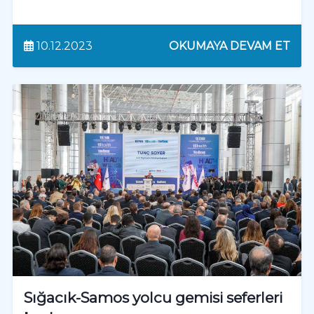
10.12.2023
OKUMAYA DEVAM ET
Sığacık-Samos yolcu gemisi seferleri