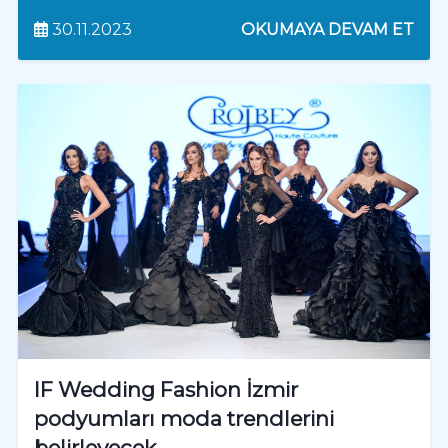
30.11.2023
OKUMAYA DEVAM ET
IF Wedding Fashion İzmir
podyumları moda trendlerini
belirleyecek